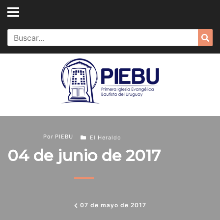
Skip
to
content
Search
Sea
for:
Por
PIEBU
El Heraldo
04 de junio de 2017
07 de mayo de 2017