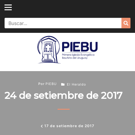
Skip
to
content
Search
Sea
for:
Por
PIEBU
El Heraldo
24 de setiembre de 2017
17 de setiembre de 2017