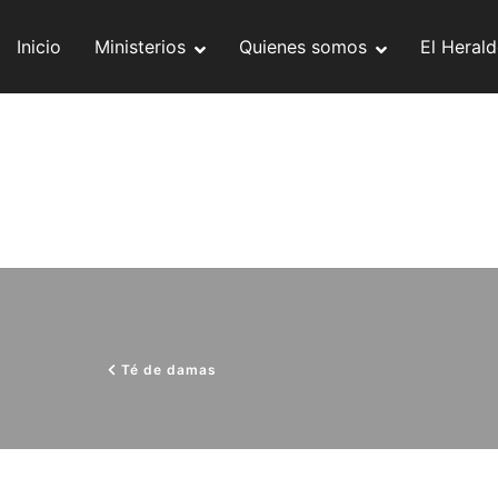
Skip
to
Inicio
Ministerios
Quienes somos
El Heral
content
Té de damas