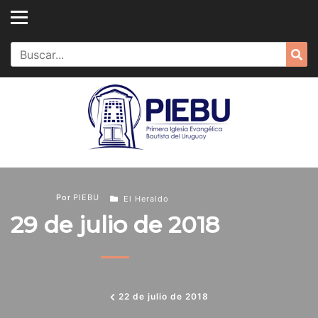
Skip
to
content
Search
Sea
for:
Por
PIEBU
El Heraldo
29 de julio de 2018
22 de julio de 2018