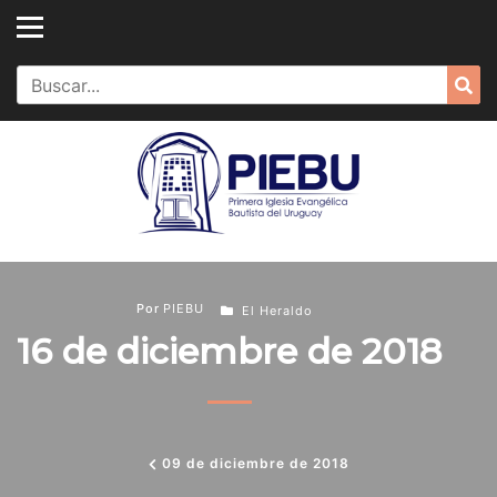
Skip
to
content
Search
Sea
for:
Por
PIEBU
El Heraldo
16 de diciembre de 2018
09 de diciembre de 2018