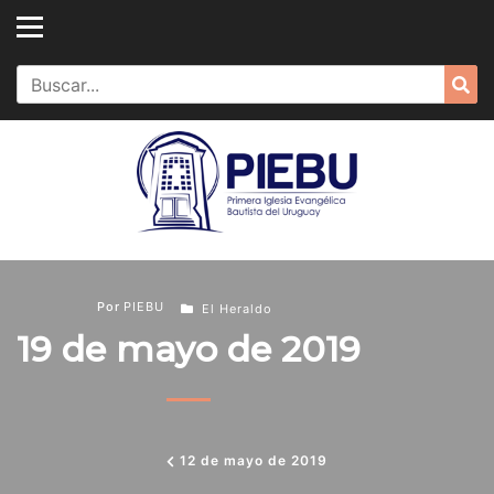
Skip
to
content
Search
Sea
for:
Por
PIEBU
El Heraldo
19 de mayo de 2019
12 de mayo de 2019