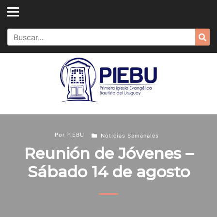
Skip
to
content
Search
Sea
for:
Por
PIEBU
Noticias Semanales
Reunión de Jóvenes –
Sábado 14 de agosto