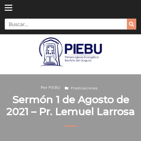
Skip
to
content
Search
Sea
for:
Por
PIEBU
Predicaciones
Sermón 1 de Agosto de
2021 – Pr. Lemuel Larrosa