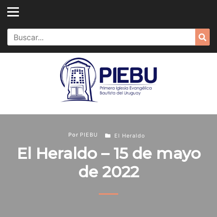
Skip
to
content
Search
Sea
for:
Por
PIEBU
El Heraldo
El Heraldo – 15 de mayo
de 2022