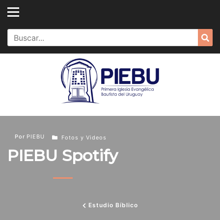
Skip
to
content
Search
Sea
for:
Por
PIEBU
Fotos y Videos
PIEBU Spotify
Estudio Bíblico