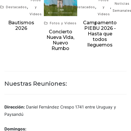
Fotos
Fotos
Noticias
,
,
,
Destacados
y
Destacados
y
Semanale
Videos
Videos
Bautismos
Campamento
Fotos y Videos
2026
PIEBU 2026 -
Concierto
Hasta que
Nueva Vida,
todos
Nuevo
lleguemos
Rumbo
Nuestras Reuniones:
Dirección:
Daniel Fernández Crespo 1741 entre Uruguay y
Paysandú
Domingos: