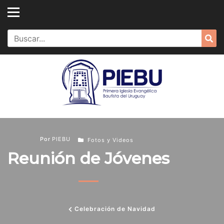
Skip
to
content
Search
Sea
for:
Por
PIEBU
Fotos y Videos
Reunión de Jóvenes
Celebración de Navidad