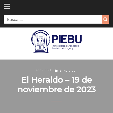
Skip
to
content
Search
Sea
for:
Por
PIEBU
El Heraldo
El Heraldo – 19 de
noviembre de 2023