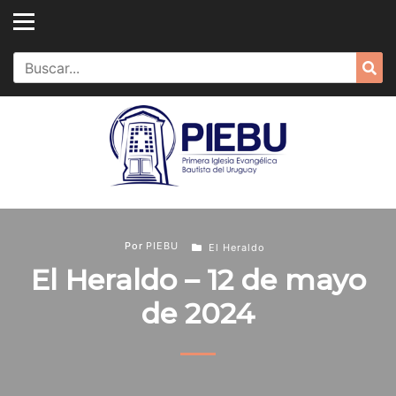
Skip
to
content
Search
Sea
for:
Por
PIEBU
El Heraldo
El Heraldo – 12 de mayo
de 2024