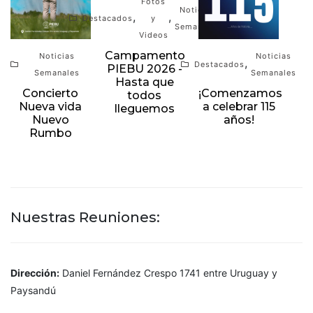
Fotos
Noticias
,
,
Destacados
y
Semanales
Videos
Campamento
Noticias
Noticias
,
Destacados
PIEBU 2026 -
Semanales
Semanales
Hasta que
Concierto
¡Comenzamos
todos
Nueva vida
a celebrar 115
lleguemos
Nuevo
años!
Rumbo
Nuestras Reuniones:
Dirección:
Daniel Fernández Crespo 1741 entre Uruguay y
Paysandú