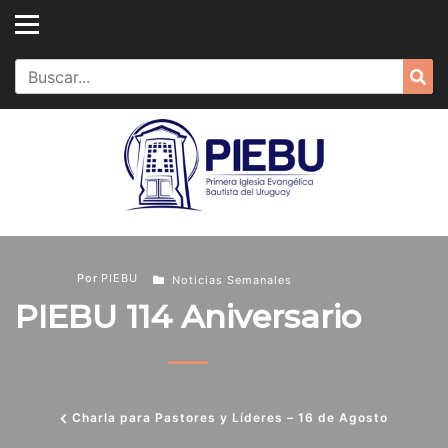
Skip
to
content
Search
Sea
for:
Por
PIEBU
Noticias Semanales
PIEBU 114 Aniversario
Charla para Pastores y Líderes – 16 de Agosto