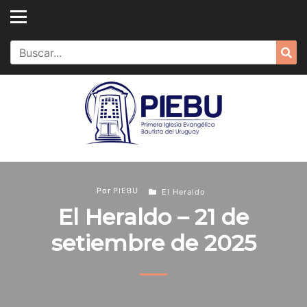
Skip
to
content
Search
Sea
for:
Por
PIEBU
El Heraldo
El Heraldo – 21 de
setiembre de 2025