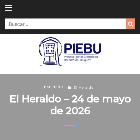
Skip
to
content
Search
Sea
for:
Por
PIEBU
El Heraldo
El Heraldo – 24 de mayo
de 2026