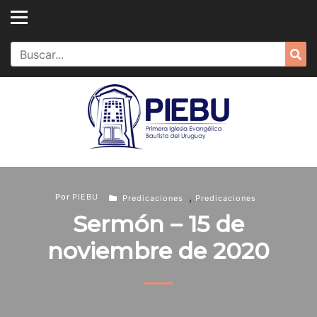
Skip
to
content
Search
Sea
for:
,
Por
PIEBU
Predicaciones
Predicaciones
Sermón – 15 de
noviembre de 2020